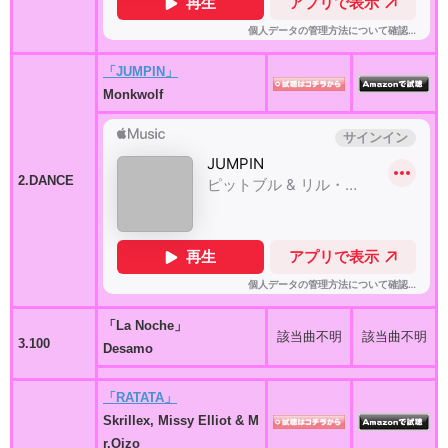
「JUMPIN」
Monkwolf
2.DANCE
「La Noche」
該当曲不明
該当曲不明
3.100
Desamo
「RATATA」
Skrillex, Missy Elliot & M
r.Oizo