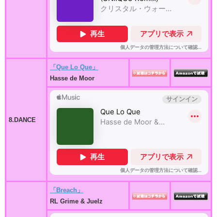
「Que Lo Que」
Hasse de Moor
8.DANCE
「Breach」
RL Grime & Juelz