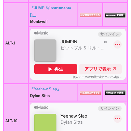
「JUMPIN(Instrumenta
l)」
Monkwolf
ALT-1
「Yeehaw Slap」
Dylan Sitts
ALT-10