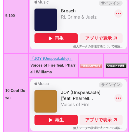
9.100
「JOY (Unspeakable)」
Voices of Fire feat. Pharr
ell Williams
10.Cool Do
wn