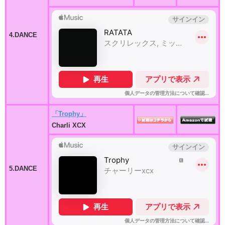
4.DANCE
「Trophy」
Charli XCX
5.DANCE