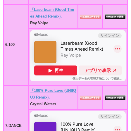
「Laserbeam (Good Tim
es Ahead Remix)」
Ray Volpe
6.100
「100% Pure Love (UNIIQ
U3 Remix)」
Crystal Waters
7.DANCE