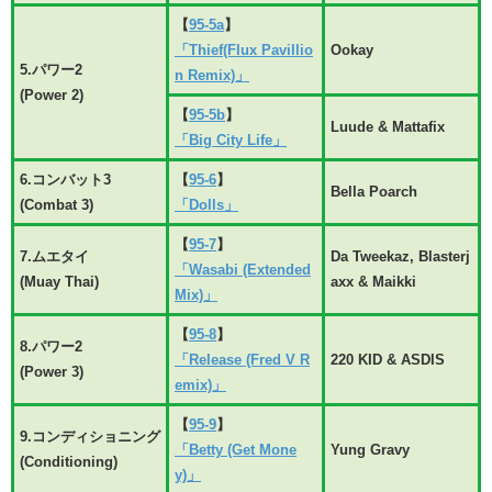
【
95-5a
】
「Thief(Flux Pavillio
Ookay
5.パワー2
n Remix)」
(Power 2)
【
95-5b
】
Luude & Mattafix
「Big City Life」
6.コンバット3
【
95-6
】
Bella Poarch
(Combat 3)
「Dolls」
【
95-7
】
7.ムエタイ
Da Tweekaz, Blasterj
「Wasabi (Extended
(Muay Thai)
axx & Maikki
Mix)」
【
95-8
】
8.パワー2
「Release (Fred V R
220 KID & ASDIS
(Power 3)
emix)」
【
95-9
】
9.コンディショニング
「Betty (Get Mone
Yung Gravy
(Conditioning)
y)」