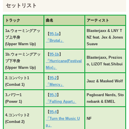
セットリスト
トラック
曲名
アーティスト
1a.ウォーミングアッ
Blasterjaxx & LNY T
【
95-1a
】
プ上半身
NZ feat. Jex & Jones
「Brutal」
(Upper Warm Up)
Suave
1b.ウォーミングアッ
【
95-1b
】
Blasterjaxx, Prezios
プ下半身
「Hurricane(Festival
o, LIZOT feat.Shibui
(Upper Warm Up)
Mix)」
2.コンバット1
【
95-2
】
Jauz & Masked Wolf
(Combat 1)
「Mercy」
3.パワー1
【
95-3
】
Pegboard Nerds, Sto
(Power 1)
「Falling Apart」
nebank & EMEL
【
95-4
】
4.コンバット2
「Turn the Music U
NF
(Combat 2)
p」