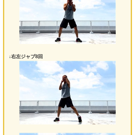
↓右左ジャブ8回