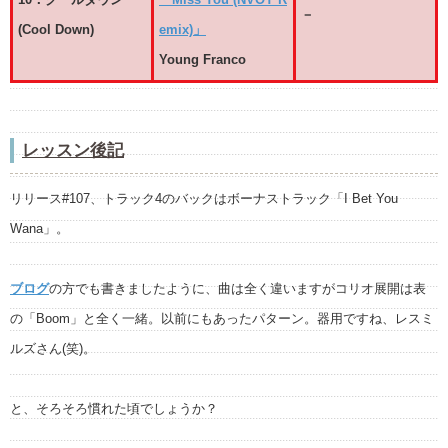
－
(Cool Down)
emix)」
Young Franco
レッスン後記
リリース#107、トラック4のバックはボーナストラック「I Bet You
Wana」。
ブログ
の方でも書きましたように、曲は全く違いますがコリオ展開は表
の「Boom」と全く一緒。以前にもあったパターン。器用ですね、レスミ
ルズさん(笑)。
と、そろそろ慣れた頃でしょうか？