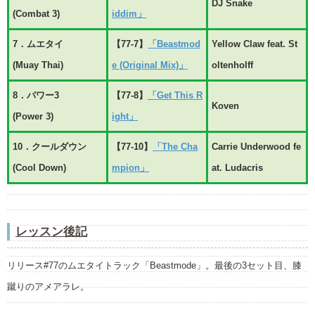
DJ Snake
(Combat 3)
iddim」
7．ムエタイ
【77-7】
「Beastmod
Yellow Claw feat. St
(Muay Thai)
e (Original Mix)」
oltenholff
8．パワー3
【77-8】
「Get This R
Koven
(Power 3)
ight」
10．クールダウン
【77-10】
「The Cha
Carrie Underwood fe
(Cool Down)
mpion」
at. Ludacris
レッスン後記
リリース#77のムエタイトラック「Beastmode」。最後の3セット目、膝
蹴りのアメアラレ。