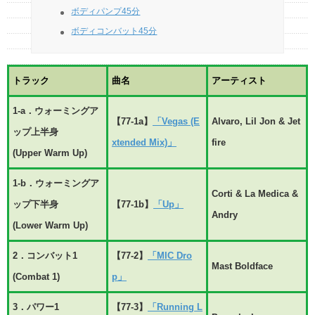
ボディパンプ45分
ボディコンバット45分
トラック
曲名
アーティスト
1-a．ウォーミングア
【77-1a】
「Vegas (E
Alvaro, Lil Jon & Jet
ップ上半身
xtended Mix)」
fire
(Upper Warm Up)
1-b．ウォーミングア
Corti & La Medica &
ップ下半身
【77-1b】
「Up」
Andry
(Lower Warm Up)
2．コンバット1
【77-2】
「MIC Dro
Mast Boldface
(Combat 1)
p」
3．パワー1
【77-3】
「Running L