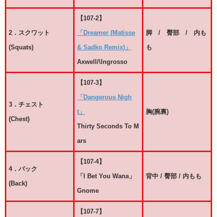
【107-2】
2．スクワット
「Dreamer (Matisse
脚 / 臀部 / 内も
(Squats)
& Sadko Remix)」
も
Axwell/\Ingrosso
【107-3】
「Dangerous Nigh
3．チェスト
t」
胸(腕裏)
(Chest)
Thirty Seconds To M
ars
【107-4】
4．バック
「I Bet You Wana」
背中 / 臀部 / 内もも
(Back)
Gnome
【107-7】