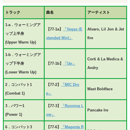
トラック
曲名
アーティスト
1-a．ウォーミングア
【77-1a】
「Vegas (E
Alvaro, Lil Jon & Jet
ップ上半身
xtended Mix)」
fire
(Upper Warm Up)
1-b．ウォーミングア
Corti & La Medica &
ップ下半身
【77-1b】
「Up」
Andry
(Lower Warm Up)
2．コンバット1
【77-2】
「MIC Dro
Mast Boldface
(Combat 1)
p」
3．パワー1
【77-3】
「Running L
Pancake Ire
(Power 1)
ow」
6．コンバット3
【77-6】
「Magenta R