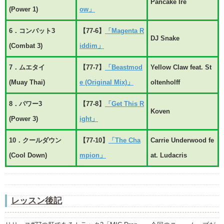
Pancake Ire
(Power 1)
ow」
6．コンバット3
【77-6】
「Magenta R
DJ Snake
(Combat 3)
iddim」
7．ムエタイ
【77-7】
「Beastmod
Yellow Claw feat. St
(Muay Thai)
e (Original Mix)」
oltenholff
8．パワー3
【77-8】
「Get This R
Koven
(Power 3)
ight」
10．クールダウン
【77-10】
「The Cha
Carrie Underwood fe
(Cool Down)
mpion」
at. Ludacris
レッスン後記