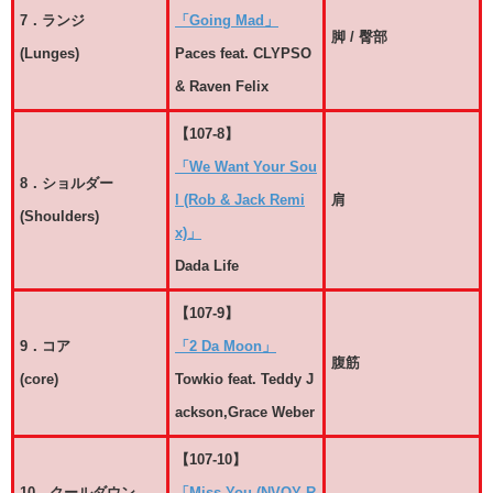
7．ランジ
「Going Mad」
脚 / 臀部
(Lunges)
Paces feat. CLYPSO
& Raven Felix
【107-8】
「We Want Your Sou
8．ショルダー
l (Rob & Jack Remi
肩
(Shoulders)
x)」
Dada Life
【107-9】
9．コア
「2 Da Moon」
腹筋
(core)
Towkio feat. Teddy J
ackson,Grace Weber
【107-10】
10．クールダウン
「Miss You (NVOY R