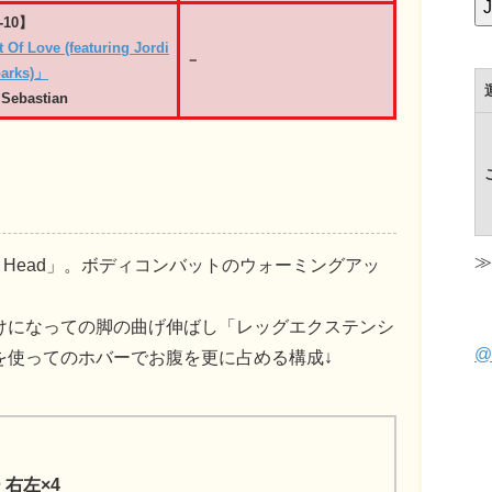
-10】
 Of Love (featuring Jordi
－
parks)」
Sebastian
≫
 My Head」。ボディコンバットのウォーミングアッ
けになっての脚の曲げ伸ばし「レッグエクステンシ
@
を使ってのホバーでお腹を更に占める構成↓
右左×4