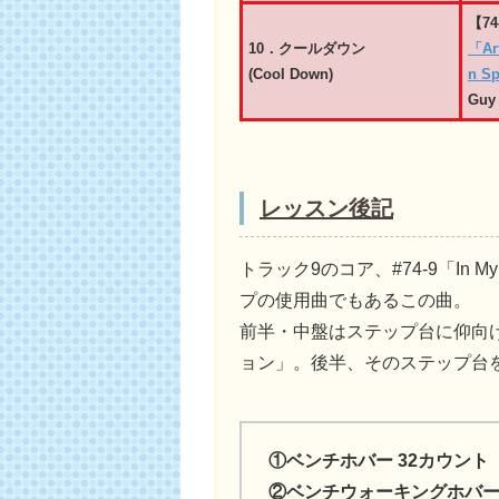
【74
10．クールダウン
「Art
(Cool Down)
n S
Guy 
レッスン後記
トラック9のコア、#74-9「In
プの使用曲でもあるこの曲。
前半・中盤はステップ台に仰向
ョン」。後半、そのステップ台
①ベンチホバー 32カウント
②ベンチウォーキングホバー 