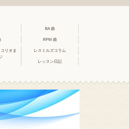
BA 曲
曲
RPM 曲
トコリオま
レスミルズコラム
ジ
レッスン日記