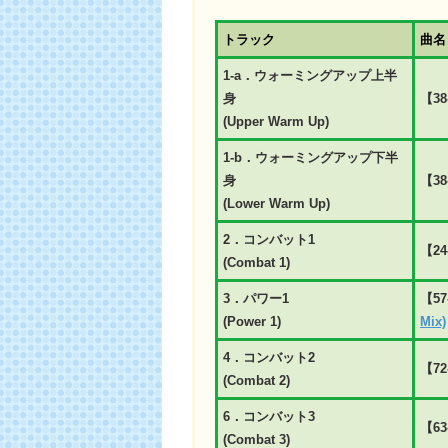
トラック
曲名
1-a．ウォーミングアップ上半
身
【38
(Upper Warm Up)
1-b．ウォーミングアップ下半
身
【38
(Lower Warm Up)
2．コンバット1
【24
(Combat 1)
3．パワー1
【57
(Power 1)
Mix)
4．コンバット2
【72
(Combat 2)
6．コンバット3
【63
(Combat 3)