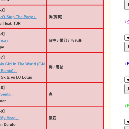
-3】
n’t Stop The Party」
胸(腕裏)
↓
ull feat. TJR
-4】
rica」
背中 / 臀部 / もも裏
pe
-7】
↓
y Girl In The World (E-N
脚 / 臀部
y Remix)」
 Skitz vs DJ Lotus
-8】
 Sento」
肩
ter
↓
-9】
 My Head」
腹筋
n Derulo