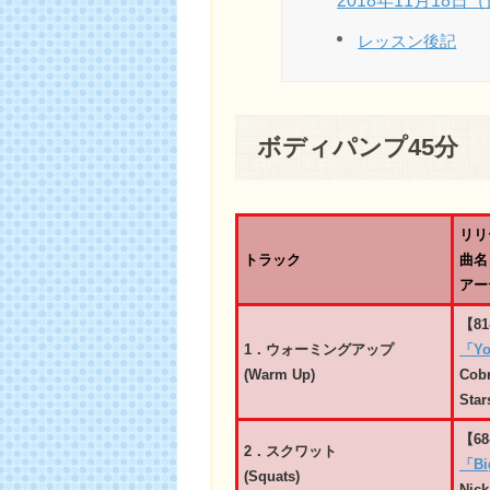
2018年11月18日
レッスン後記
ボディパンプ45分
リリ
トラック
曲名
アー
【81
1．ウォーミングアップ
「Yo
(Warm Up)
Cob
Star
【68
2．スクワット
「Big
(Squats)
Nick