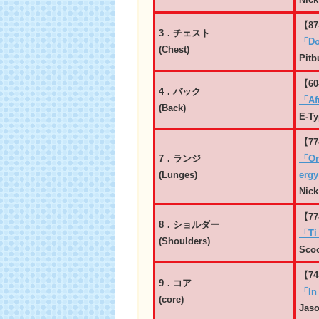
【87
3．チェスト
「Do
(Chest)
Pitb
【60
4．バック
「Af
(Back)
E-Ty
【77
7．ランジ
「Onl
(Lunges)
erg
Nick
【77
8．ショルダー
「Ti
(Shoulders)
Scoo
【74
9．コア
「In
(core)
Jaso