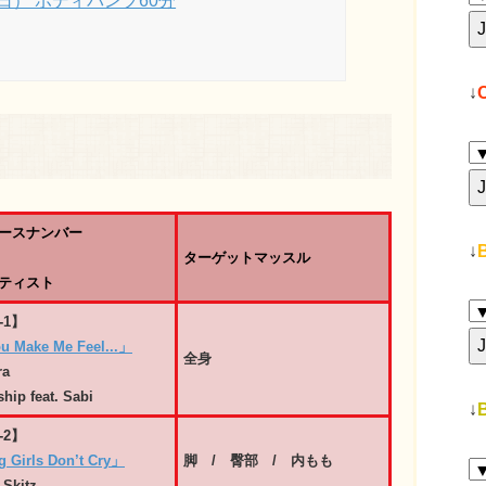
（日） ボディパンプ60分
↓
ースナンバー
↓
ターゲットマッスル
ティスト
-1】
u Make Me Feel...」
全身
ra
ship feat. Sabi
↓
-2】
 Girls Don’t Cry」
脚 / 臀部 / 内もも
 Skitz