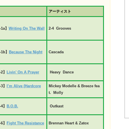
アーティスト
-1a】
Writing On The Wall
2-4 Grooves
-1b】
Because The Night
Cascada
-2】
Livin' On A Prayer
Heavy Dance
-3】
I’m Alive (Hardcore
Mickey Modelle & Breeze fea
t. Molly
-4】
B.O.B.
Outkast
-6】
Fight The Resistance
Brennan Heart & Zatox