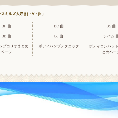
スミルズ大好き(・∀・)b」
BP 曲
BC 曲
BS 曲
BB 曲
BJ 曲
シバム 
ンプコリオまとめ
ボディパンプテクニック
ボディコンバッ
ページ
とめペー