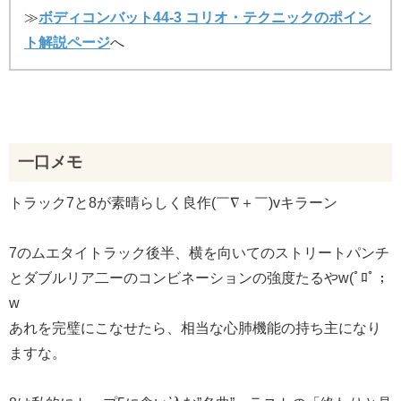
≫
ボディコンバット44-3 コリオ・テクニックのポイン
ト解説ページ
へ
一口メモ
トラック7と8が素晴らしく良作(￣∇＋￣)vキラーン
7のムエタイトラック後半、横を向いてのストリートパンチ
とダブルリア二ーのコンビネーションの強度たるやw(ﾟﾛﾟ；
w
あれを完璧にこなせたら、相当な心肺機能の持ち主になり
ますな。