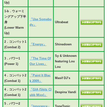
Up)
1-b．ウォーミ
ングアップ下半
「Use Somebo
身
Ultrabeat
dy」
(Lower Warm
Up)
2．コンバット1
「Energy」
Shinedown
(Combat 2)
Sy & Unknown
3．パワー1
「The Time Of
featuring Lou
(Power 1)
Our Lives」
Lou
4．コンバット2
「Paint It Blac
Masif DJ’s
(Combat 1)
k 2009」
4．コンバット2
「GIA (Skitz Cl
Despina Vandi
(Combat 1)
ubb Mixx)」
5．パワー2
「Ignorance」
ToneTonic