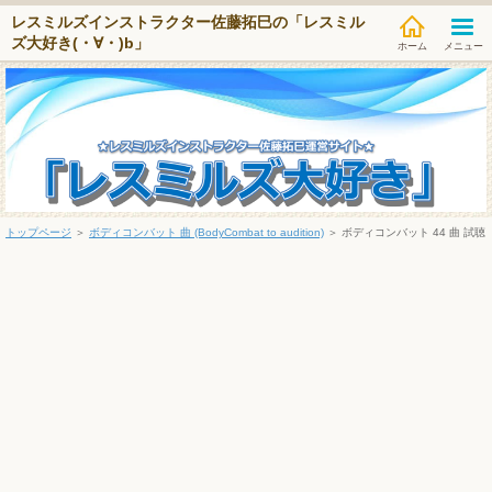
レスミルズインストラクター佐藤拓巳の「レスミル
ズ大好き(・∀・)b」
メニュー
トップページ
＞
ボディコンバット 曲 (BodyCombat to audition)
＞
ボディコンバット 44 曲 試聴