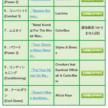
(Power 2)
6．コンバット3
「Nessun Dor
Lacrima
(Combat 3)
mai」
「Metal Komb
該当曲見つかり
7．ムエタイ
at For The Mor
ColorBox
ません(泣)
tal Man」
「Your Shinin
8．パワー3
Styles & Breez
g (Hixxy Remi
(Power 3)
e
x)」
Crookers feat
9．コンディシ
「Put Your Ha
Kardinal Offish
ョニング
nds On Me」
all & Carla-Mar
(Conditioning)
ie
10．クールダウ
「Doesn’t Mea
ン
Alicia Keys
n Anything」
(Cool Down)