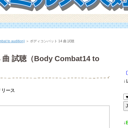
 to audition)
＞
ボディコンバット 14 曲 試聴
 試聴（Body Combat14 to
〔
↓
月リリース
↓