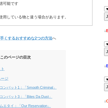
聴可能です
使用している物と違う場合があります。
↓
手くするおすすめな2つの方法
へ
このページの目次
↓
スト
ページ
ンバット1：「Smooth Criminal」
ンバット3：「Bites Da Dust」
↓
エタイ：「Our Reservation」