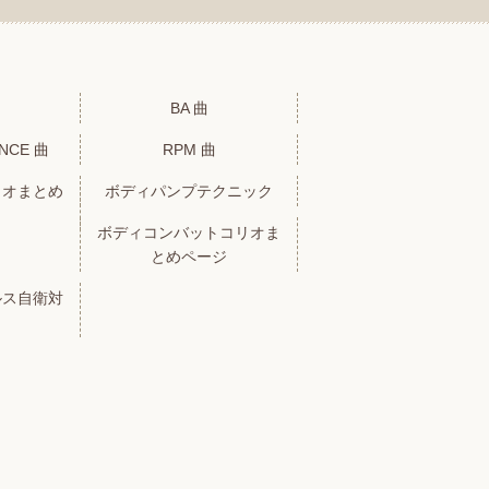
BA 曲
ANCE 曲
RPM 曲
リオまとめ
ボディパンプテクニック
ボディコンバットコリオま
とめページ
ルス自衛対