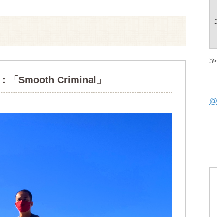
≫
1：
「Smooth Criminal」
@