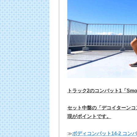
トラック2のコンバット1「Smooth
セット中盤の「デコイターンコ
現がポイントです。
≫
ボディコンバット14-2 コン