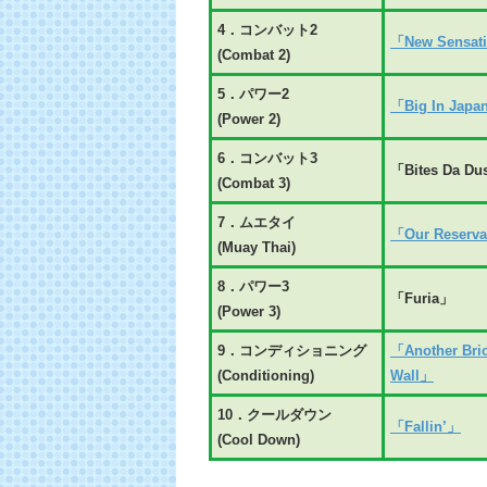
4．コンバット2
「New Sensat
(Combat 2)
5．パワー2
「Big In Jap
(Power 2)
6．コンバット3
「Bites Da Du
(Combat 3)
7．ムエタイ
「Our Reserva
(Muay Thai)
8．パワー3
「Furia」
(Power 3)
9．コンディショニング
「Another Bric
(Conditioning)
Wall」
10．クールダウン
「Fallin’」
(Cool Down)