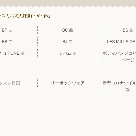
スミルズ大好き(・∀・)b」
BP 曲
BC 曲
BS 曲
BB 曲
BJ 曲
LES MILLS D
Mills TONE 曲
シバム 曲
ボディパンプコ
ページ
ッスン日記
リーボックウェア
新型コロナウイ
策