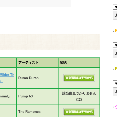
↓
アーティスト
試聴
↓
Wilder Th
Duran Duran
)」
該当曲見つかりません
minal」
Pump 69
(泣)
↓
」
The Ramones