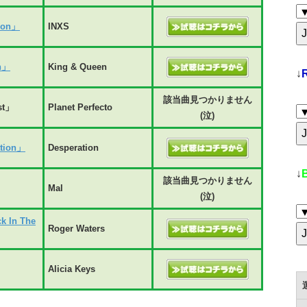
ion」
INXS
an」
King & Queen
↓
該当曲見つかりません
st」
Planet Perfecto
(泣)
tion」
Desperation
↓
該当曲見つかりません
Mal
(泣)
k In The
Roger Waters
Alicia Keys