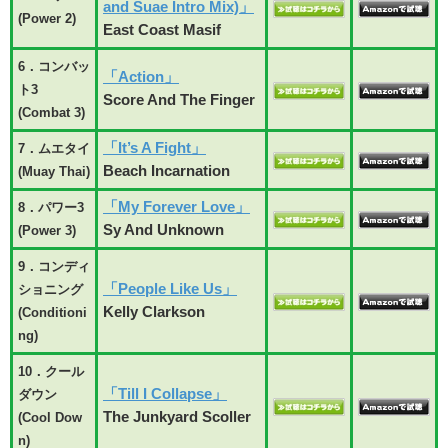
and Suae Intro Mix)」
(Power 2)
East Coast Masif
6．コンバッ
「Action」
ト3
Score And The Finger
(Combat 3)
「It’s A Fight」
7．ムエタイ
Beach Incarnation
(Muay Thai)
「My Forever Love」
8．パワー3
Sy And Unknown
(Power 3)
9．コンディ
「People Like Us」
ショニング
Kelly Clarkson
(Conditioni
ng)
10．クール
「Till I Collapse」
ダウン
The Junkyard Scoller
(Cool Dow
n)