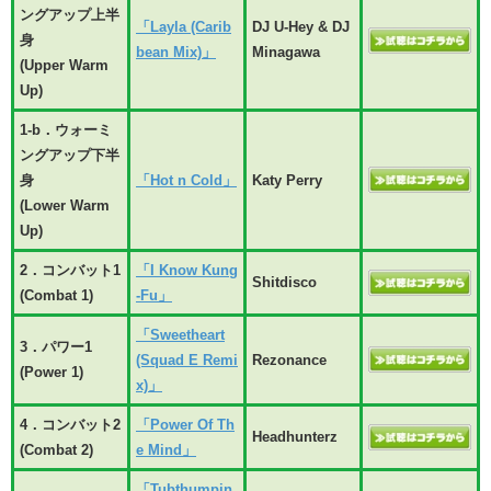
ングアップ上半
「Layla (Carib
DJ U-Hey & DJ
身
bean Mix)」
Minagawa
(Upper Warm
Up)
1-b．ウォーミ
ングアップ下半
身
「Hot n Cold」
Katy Perry
(Lower Warm
Up)
2．コンバット1
「I Know Kung
Shitdisco
(Combat 1)
-Fu」
「Sweetheart
3．パワー1
(Squad E Remi
Rezonance
(Power 1)
x)」
4．コンバット2
「Power Of Th
Headhunterz
(Combat 2)
e Mind」
「Tubthumpin