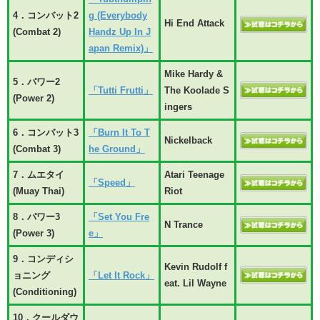
4．コンバット2
g (Everybody
Hi End Attack
(Combat 2)
Handz Up In J
apan Remix)」
Mike Hardy &
5．パワー2
「Tutti Frutti」
The Koolade S
(Power 2)
ingers
6．コンバット3
「Burn It To T
Nickelback
(Combat 3)
he Ground」
7．ムエタイ
Atari Teenage
「Speed」
(Muay Thai)
Riot
8．パワー3
「Set You Fre
N Trance
(Power 3)
e」
9．コンディシ
Kevin Rudolf f
ョニング
「Let It Rock」
eat. Lil Wayne
(Conditioning)
10．クールダウ